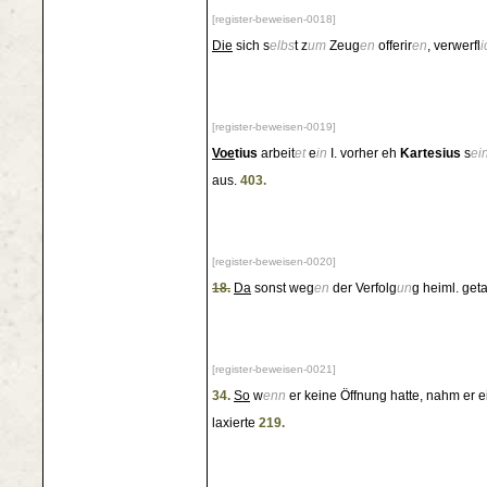
[register-beweisen-0018]
Die
sich s
elbs
t z
um
Zeug
en
offerir
en
, verwerfl
i
[register-beweisen-0019]
Voe
tius
arbeit
et
e
in
I. vorher eh
Kartesius
s
ei
aus.
403.
[register-beweisen-0020]
18.
Da
sonst weg
en
der Verfolg
un
g heiml. get
[register-beweisen-0021]
34.
So
w
enn
er keine Öffnung hatte, nahm er e
laxierte
219.