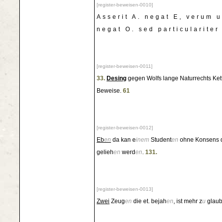
[register-beweisen-0010]
Asserit A. negat E, verum u
negat O. sed particularite
[register-beweisen-0011]
33.
Desing
gegen Wolfs lange Naturrechts Kett
Beweise.
61
[register-beweisen-0012]
Eb
en
da kan e
inem
Student
en
ohne Konsens 
gelieh
en
werd
en
.
131.
[register-beweisen-0013]
Zwei
Zeug
en
die et. bejah
en
, ist mehr z
u
glau