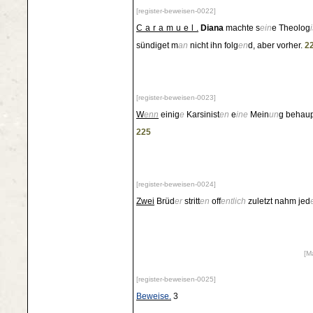
[register-beweisen-0022]
Caramuel
.
Diana
machte s
ein
e Theolog
sündiget m
an
nicht ihn folg
en
d, aber vorher.
22
[register-beweisen-0023]
W
enn
einig
e
Karsinist
en
e
ine
Mein
un
g behaup
225
[register-beweisen-0024]
Zwei
Brüd
er
stritt
en
off
entlich
zuletzt nahm jed
[M
[register-beweisen-0025]
Beweise.
3