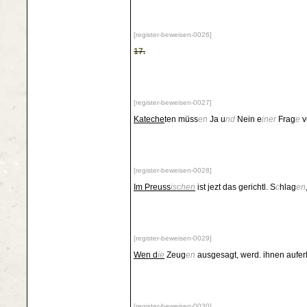
[register-beweisen-0026]
17.
[register-beweisen-0027]
Kateche
ten müss
en
Ja u
nd
Nein e
iner
Frag
e
v
[register-beweisen-0028]
Im Preuss
ischen
ist jezt das gerichtl. S
c
hlag
en
[register-beweisen-0029]
Wen d
ie
Zeug
en
ausgesagt, werd. ihnen auferl
[register-beweisen-0030]