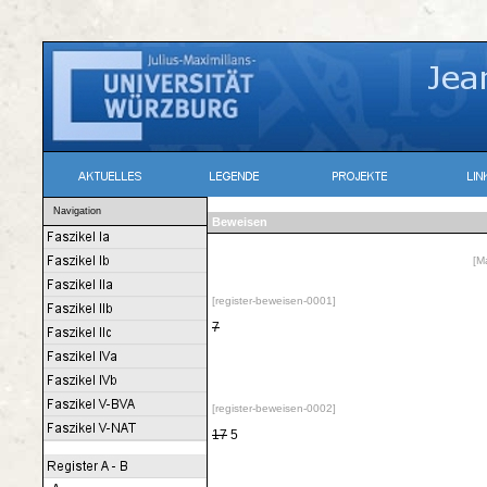
Navigation
Beweisen
[M
[register-beweisen-0001]
7
[register-beweisen-0002]
17
5