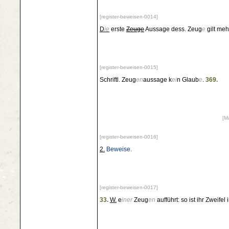
[register-beweisen-0014]
D
ie
erste
Zeuge
Aussage dess. Zeug
e
gilt meh
[register-beweisen-0015]
Schriftl. Zeug
en
aussage k
ei
n Glaub
e
.
369.
[M
[register-beweisen-0016]
2.
Beweise.
[register-beweisen-0017]
33.
W.
e
iner
Zeug
en
aufführt: so ist ihr Zweifel 