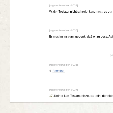
[register-beweisen-0034]
W. d
er
Tes
tator nicht s
c
hreib. kan, m
uss
es d
er
[register-beweisen-0035]
Er mus
im Instrum. gedenk. daß er zu dess. Auf
[M
[register-beweisen-0036]
4.
Beweise.
[register-beweisen-0037]
17.
Keiner
kan Testamentszeug
e
sein, der nic