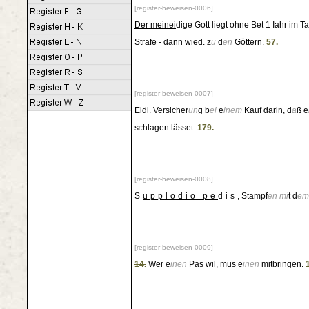
[register-beweisen-0006]
Der meinei
dige Gott liegt ohne Bet 1 Iahr im 
Strafe - dann wied. z
u
d
en
Göttern.
57.
[register-beweisen-0007]
E
idl. Versiche
r
un
g b
ei
e
inem
Kauf darin, d
a
ß e
s
c
hlagen lässet.
179.
[register-beweisen-0008]
S
upplodio pe
dis
, Stampf
en
mi
t d
em
[register-beweisen-0009]
14.
Wer e
inen
Pas wil, mus e
inen
mitbringen.