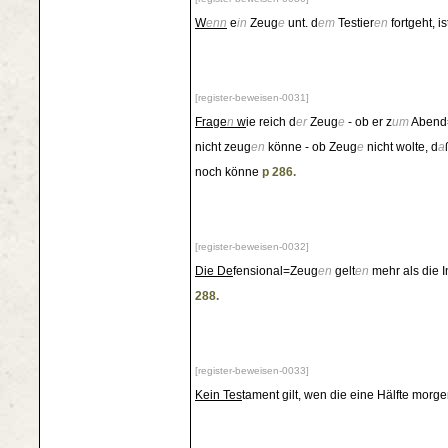
W
enn
e
in
Zeug
e
unt. d
em
Testier
en
fortgeht, is
[register-beweisen-0031]
Frage
n
w
ie reich d
er
Zeug
e
- ob er z
um
Abend
nicht zeug
en
könne - ob Zeug
e
nicht wolte, d
a
noch könne
p 286.
[register-beweisen-0032]
Die De
fensional=Zeug
en
gelt
en
mehr als die I
288.
[register-beweisen-0033]
Kein Tes
tament gilt, wen die eine Hälfte morg