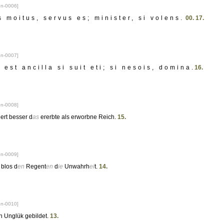
ren-0006]
s moitus, servus es; minister, si volens.
00. 17.
ren-0007]
 est ancilla si suit eti; si nesois, domina
.
16.
ren-0008]
iert besser d
as
ererbte als erworbne Reich.
15.
ren-0009]
 blos d
en
Regent
en
d
ie
Unwahrh
ei
t.
14.
ren-0010]
h Unglük gebildet.
13.