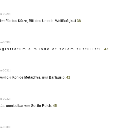
ren-0029]
d
es
Fürst
en
Kürze, Bitt. des Unterth. Weitläufigk
ei
t
38
ren-0030]
agistratum e munde et solem sustulisti.
42
ren-0031]
 w
ei
l d
ie
Könige
Metaphys.
u
nd
Bärlaus
p.
42
ren-0032]
ätt. unmittelbar v
on
Got ihr Reich.
45
ren-0033]