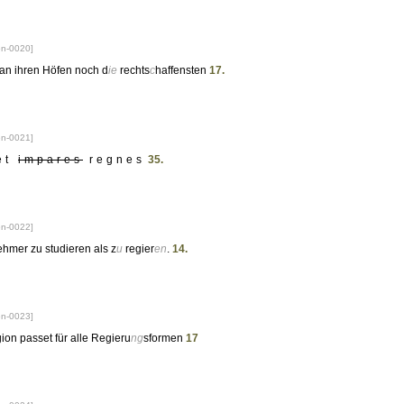
ren-0020]
an ihren Höfen noch d
ie
rechts
c
haffensten
17.
ren-0021]
et
impares
regnes
35.
ren-0022]
ehmer zu studieren als z
u
regier
en
.
14.
ren-0023]
ion passet für alle Regieru
ng
sformen
17