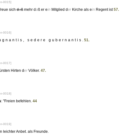
ren-0015]
 freue sich
d
a
ß
mehr d
a
ß er e
in
Mitglied d
er
Kirche als e
in
Regent ist
57.
ren-0016]
ugnantis, sedere gubernantis
.
51.
ren-0017]
rsten Hirten d
er
Völker.
47.
ren-0018]
s
: "Freien befehlen.
44
ren-0019]
n leichter Anbet. als Freunde.