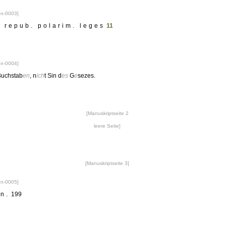
ren-0003]
. repub. polarim. leges
11
ren-0004]
Buchstab
en
, n
ich
t Sin d
es
G
e
sezes.
[Manuskriptseite 2
leere Seite]
[Manuskriptseite 3]
ren-0005]
n.
199