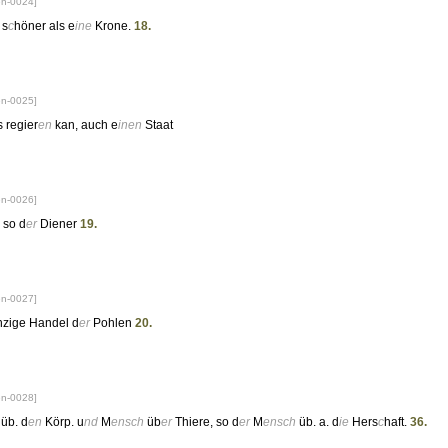
ren-0024]
 s
c
höner als e
ine
Krone.
18.
ren-0025]
 regier
en
kan, auch e
inen
Staat
ren-0026]
 so d
er
Diener
19.
ren-0027]
nzige Handel d
er
Pohlen
20.
ren-0028]
 üb. d
en
Körp. u
nd
M
ensch
üb
er
Thiere, so d
er
M
ensch
üb. a. d
ie
Hers
c
haft.
36.